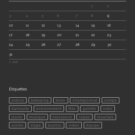
1
2
3
4
5
6
7
8
9
10
11
12
13
14
15
16
17
18
19
20
21
22
23
24
25
26
27
28
29
30
31
« Juil
Étiquettes
astuce
babyping
bilan
championnat
compo
dansante
entrainement
fête
galette
indiv
jeune
musique
naissance
repas
résultats
soirée
stage
tournoi
vidéo
équipe