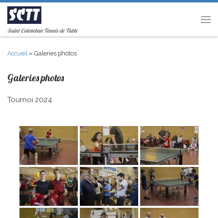
Passer au contenu
Men
Saint Colomban Tennis de Table
Accueil
»
Galeries photos
Galeries photos
Tournoi 2024