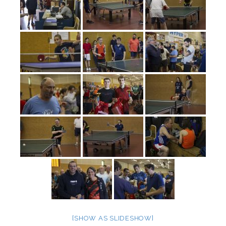
[SHOW AS SLIDESHOW]