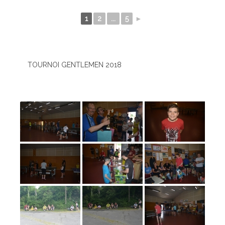
1
2
...
5
►
TOURNOI GENTLEMEN 2018