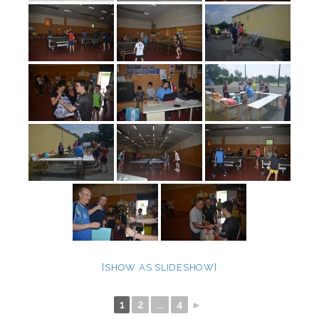
[SHOW AS SLIDESHOW]
1
2
...
4
►