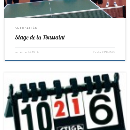
ACTUALITÉS
Stage de la Toussaint
par
Vivien LEAUTE
Publié
09/11/2020
R2-> St Colomban 6-8 CholetD1-> St Colomban 14–6 Villeneuve D2-> St
Philbert 15–5 St ColombanD4 -> Haie Fouassière 1-9 St
ColombanJeunes D3 -> St Brevin 4-6 St Colomban