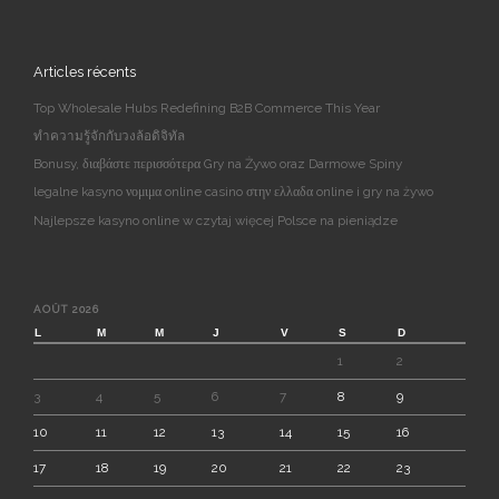
Articles récents
Top Wholesale Hubs Redefining B2B Commerce This Year
ทำความรู้จักกับวงล้อดิจิทัล
Bonusy, διαβάστε περισσότερα Gry na Żywo oraz Darmowe Spiny
legalne kasyno νομιμα online casino στην ελλαδα online i gry na żywo
Najlepsze kasyno online w czytaj więcej Polsce na pieniądze
AOÛT 2026
L
M
M
J
V
S
D
1
2
3
4
5
6
7
8
9
10
11
12
13
14
15
16
17
18
19
20
21
22
23