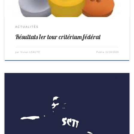
ACTUALITÉS
Résultats 1er tour critérium fédéral
par
Vivien LEAUTE
Publié
11/10/2020
R2-> St Colomban 4-10 Arnage D1-> St Colomban 15–5 Pellerin D2->
Corcoue 19–1 St Colomban D4 -> St Michel 3-7 St Colomban