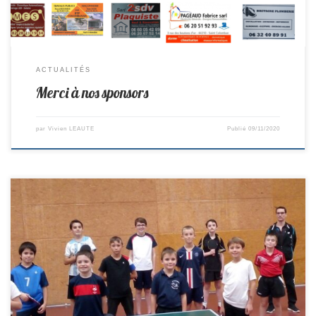
ACTUALITÉS
Merci à nos sponsors
par
Vivien LEAUTE
Publié
09/11/2020
Un stage de 3 jours a eu lieu pendant les vacances de la Toussaint. 13
jeunes ont pu profiter de la salle une denière fois avant le
reconfinement. Merci aux joueurs qui ont participé (9 de St Colomban et
4 de Vieillevigne): Maxime, Matéo, Louna, Noah, Ewen, Mathis, Melvin,
Hugo, […]