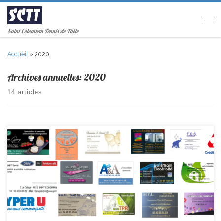
Passer au contenu
Men
Saint Colomban Tennis de Table
Accueil
»
2020
Archives annuelles:
2020
14 articles
Merci à nos sponsors qui continuent à nous soutenir dans ces moments
difficiles.