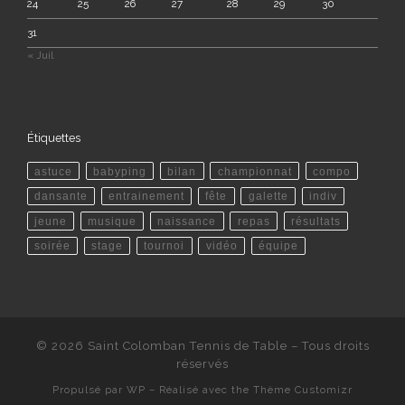
24
25
26
27
28
29
30
31
« Juil
Étiquettes
astuce
babyping
bilan
championnat
compo
dansante
entrainement
fête
galette
indiv
jeune
musique
naissance
repas
résultats
soirée
stage
tournoi
vidéo
équipe
© 2026
Saint Colomban Tennis de Table
– Tous droits
réservés
Propulsé par
WP
– Réalisé avec the
Thème Customizr