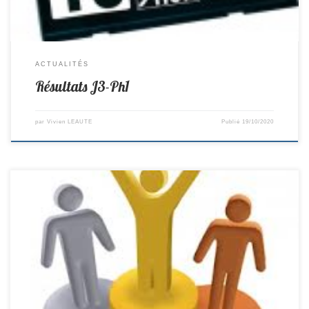
ACTUALITÉS
Résultats J3-Ph1
par
Vivien LEAUTE
Publié
19/10/2020
Ce week end avait lieu le 1er tour du critérium fédéral. En Prè-
Régionale Poussins Melvin termine 5èmeEn Cadets D1 Adrien termine
13ème et se maintient.En Pré-Régionale Juniors Léonie termine 1ère
et monte en Régionale.En Séniors D1 Lucas Gr termine 11ème et se
maintient.En Régionale Juniors Léa termine 1ère et monte […]