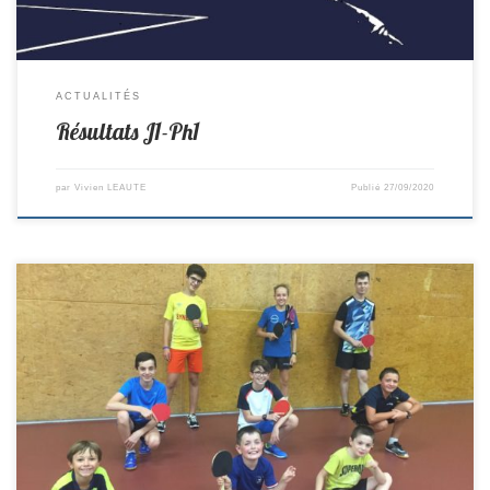
ACTUALITÉS
Résultats J1-Ph1
par
Vivien LEAUTE
Publié
27/09/2020
Un stage de reprise a eu lieu cette semaine, 9 joueurs y ont participé, 7
jeunes de st colomban et 2 de vieillevigne. Durant les 3 jours les
joueurs se sont bien amusés et bien entraînés. Merci aux participants:
Léa,Lucas, Adrien, Mathéo R, Hugo, Enzo, Mathéo J, Tristan, Kylian.