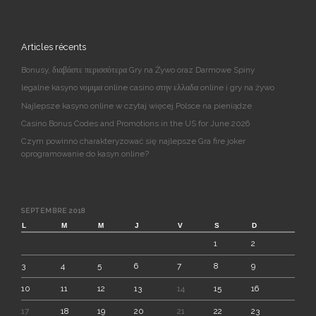
Articles récents
Bonusy, διαβάστε περισσότερα Gry na Żywo oraz Darmowe Spiny
legalne kasyno νομιμα online casino στην ελλαδα online i gry na żywo
Najlepsze kasyno online w czytaj więcej Polsce na pieniądze
Casino Bonus Codes and Promotions in the US for June 2026
Czym powinno charakteryzować się najlepsze Gra fire joker
oprogramowanie do kasyn online?
SEPTEMBRE 2018
L
M
M
J
V
S
D
1
2
3
4
5
6
7
8
9
10
11
12
13
14
15
16
17
18
19
20
21
22
23