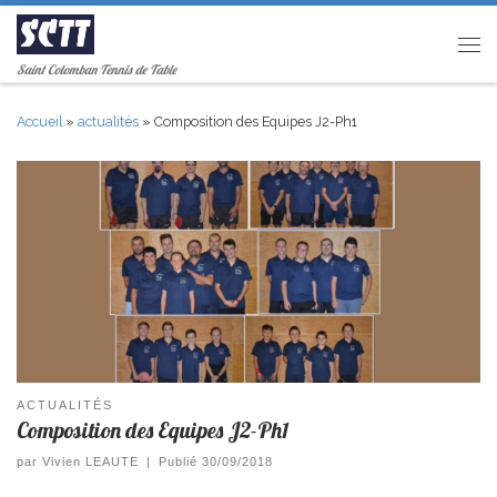
Passer au contenu
Men
Saint Colomban Tennis de Table
Accueil
»
actualités
»
Composition des Equipes J2-Ph1
ACTUALITÉS
Composition des Equipes J2-Ph1
par
Vivien LEAUTE
|
Publié
30/09/2018