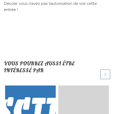
Désolé, vous n’avez pas l’autorisation de voir cette
entrée !
VOUS POURREZ AUSSI ÊTRE
INTÉRESSÉ PAR