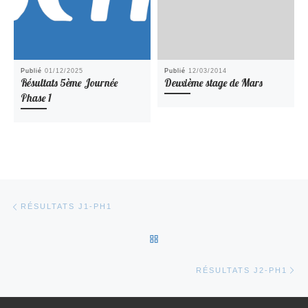
Publié
01/12/2025
Publié
12/03/2014
Résultats 5ème Journée
Deuxième stage de Mars
Phase 1
Parcourir les articles
Article précédent
RÉSULTATS J1-PH1
RETOUR À LA LISTE DES AR
Ar
RÉSULTATS J2-PH1