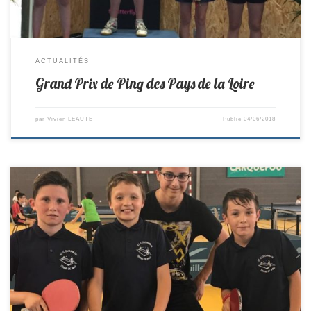
ACTUALITÉS
Grand Prix de Ping des Pays de la Loire
par
Vivien LEAUTE
Publié
04/06/2018
Ce week end notre équipe minimes D3 jouait le titre départemental.
Après avoir gagné 6-3 contre thouaré en quart de finale, ils se sont
qualifiés pour la demi finale. En Demi ils font 5-5 contre mouzillon et se
qualifient en finale au set avérage. En finale ils perdent 6-2 contre […]