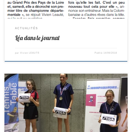
ACTUALITÉS
Léa dans le journal
par
Vivien LEAUTE
Publié
14/06/2018
Ce week-end Léa et Léonie étaient qualifiées pour les Titres Stiga,
compétition qui réunit les 12 meilleurs du département dans chaque
catégorie. Sur la liste de départ Léa partait première et Léonie 4ème.
Léa a tenu son rang de favorite et remporte la compétition. Léonie fait
également une très bonne […]