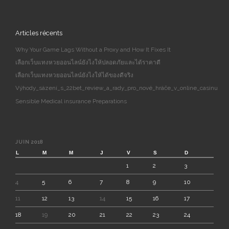
Articles récents
Why Your Game Lags Without a Proxy and How It Fixes It
เลือกเว็บแทงหวยออนไลน์ยังไงให้ปลอดภัยและได้ราคาดี
เลือกเว็บแทงหวยออนไลน์ยังไงให้ได้ของดีจริง
Výhody_sázení_s_22bet_review_a_rady_pro_nové_hráče_v_online_casinu
Sensible Medical insurance Preparations
JUIN 2018
L
M
M
J
V
S
D
1
2
3
4
5
6
7
8
9
10
11
12
13
14
15
16
17
18
19
20
21
22
23
24