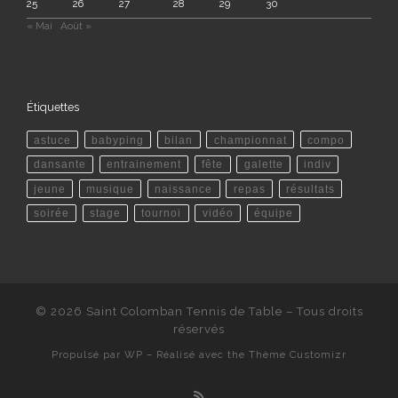
25
26
27
28
29
30
« Mai
Août »
Étiquettes
astuce
babyping
bilan
championnat
compo
dansante
entrainement
fête
galette
indiv
jeune
musique
naissance
repas
résultats
soirée
stage
tournoi
vidéo
équipe
© 2026
Saint Colomban Tennis de Table
– Tous droits
réservés
Propulsé par
WP
– Réalisé avec the
Thème Customizr