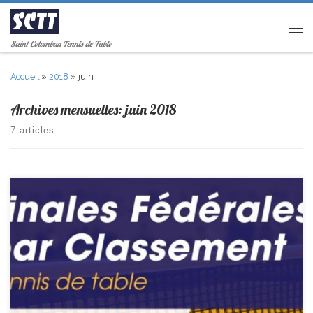
Passer au contenu
Men
Saint Colomban Tennis de Table
Accueil
»
2018
»
juin
Archives mensuelles:
juin 2018
7 articles
Les finales nationales par classement se sont déroulées ce week-end à
Poitiers. Samedi Léa fait 2 très bons matchs, en les gagnant tous les
deux elle termine 1ère de poule et se qualifie directement en 16ème
de finale. Le dimanche elle se fait éliminer dès le premier match (en
16ème), […]