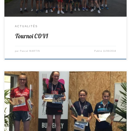
ACTUALITÉS
Tournoi COVI
par
Pascal MARTIN
Publié
11/06/2018
Ce week-end se déroulait le Grand Prix de Ping des Pays de la Loire.
Cette compétition réunie les 16 meilleures joueurs des Pays de la loire
de chaque catégories. Deux joueuses du clubs étaient qualifiées, Léa
et Léonie en minimes Filles. Léonie partait 4ème de poule, elle réussit
à finir […]