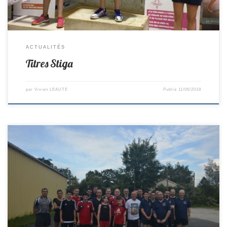
ACTUALITÉS
Titres Stiga
par
Vivien LEAUTE
Publié
11/06/2018
Voici la photo des joueurs de Vieillevigne et St Colomban qui ont
disputé le Challenge Covi vendredi soir remporté par le club de St
Colomban. Une rencontre qui s’est déroulée dans la bonne ambiance et
qui s’est finie tard dans la nuit. Nos adversaires sont prêts à remettre çà
la […]