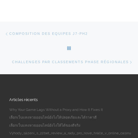
Parcourir les articles
Article précédent
COMPOSITION DES EQUIPES J7-PH2
RETOUR À LA LISTE DES AR
Ar
CHALLENGES PAR CLASSEMENTS PHASE RÉGIONALES
Articles récents
Why Your Game Lags Without a Proxy and How It Fixes It
เลือกเว็บแทงหวยออนไลน์ยังไงให้ปลอดภัยและได้ราคาดี
เลือกเว็บแทงหวยออนไลน์ยังไงให้ได้ของดีจริง
Výhody_sázení_s_22bet_review_a_rady_pro_nové_hráče_v_online_casinu