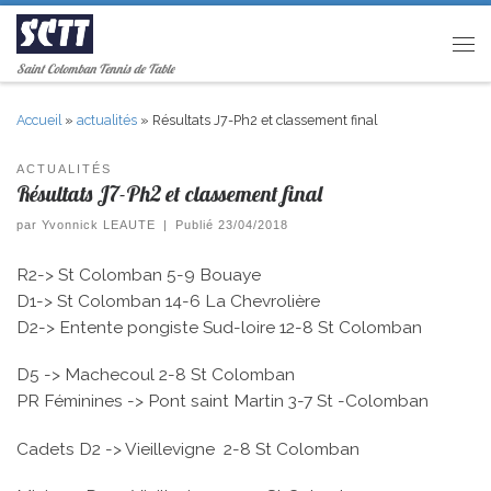
Passer au contenu
Men
Saint Colomban Tennis de Table
Accueil
»
actualités
»
Résultats J7-Ph2 et classement final
ACTUALITÉS
Résultats J7-Ph2 et classement final
par
Yvonnick LEAUTE
|
Publié
23/04/2018
R2-> St Colomban 5-9 Bouaye
D1-> St Colomban 14-6 La Chevrolière
D2-> Entente pongiste Sud-loire 12-8 St Colomban
D5 -> Machecoul 2-8 St Colomban
PR Féminines -> Pont saint Martin 3-7 St -Colomban
Cadets D2 -> Vieillevigne 2-8 St Colomban