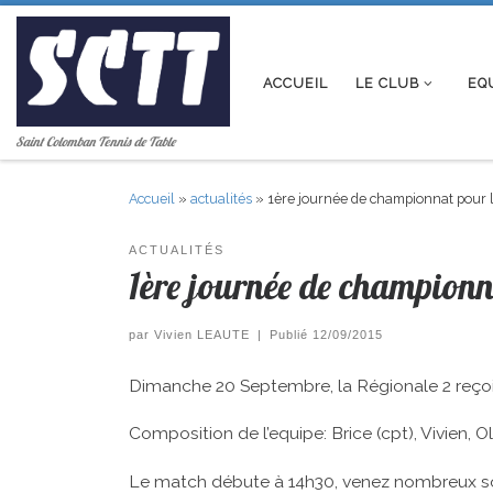
Passer au contenu
ACCUEIL
LE CLUB
EQ
Saint Colomban Tennis de Table
Accueil
»
actualités
»
1ère journée de championnat pour 
ACTUALITÉS
1ère journée de championn
par
Vivien LEAUTE
|
Publié
12/09/2015
Dimanche 20 Septembre, la Régionale 2 reçoit
Composition de l’equipe: Brice (cpt), Vivien, O
Le match débute à 14h30, venez nombreux sou