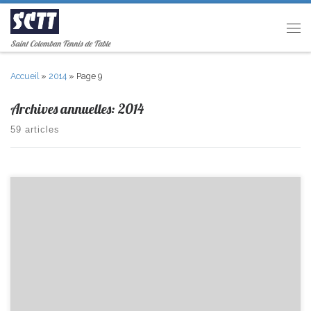
Passer au contenu
Men
Saint Colomban Tennis de Table
Accueil
»
2014
»
Page 9
Archives annuelles:
2014
59 articles
Un stage de trois jours a eu lieu du 3 au 5 mars, il y a eu 9 participants
pour ce premier stage: Théo, Florian, Ghislain, Pierre, Colin, Thomas,
Louis, Lucas et Tristan(absent sur la photo) Rendez-vous la semaine
prochaine pour un deuxième stage.