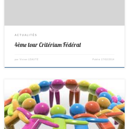
ACTUALITÉS
4ème tour Critérium Fédéral
par
Vivien LEAUTE
Publié
17/02/2014
Matchs du 23 et 22/02/2014 R3 Composition : Vivien, Philippe,
Yvonnick, Pierre, Nicolas, Pierre Remplaçant : David Lieu : à Nieul le
dolent Horaire : 12H15 D1 Composition : Jean-Claude, Théo, David,
Adrien, Pascal, Valentin Remplaçant : Florian Lieu : Reçoit St Brévin
Horaire : 8h00 D3/K Composition : Bruno, […]