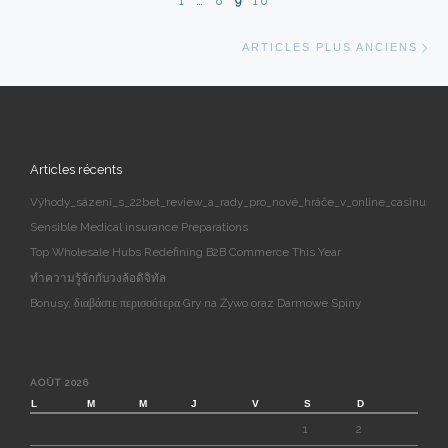
1
…
8
9
10
Ar
ARTICLES PLUS ANCIENS
Articles récents
Výhody_sázení_s_22bet_review_a_rady_pro_nové_hráče_v_online_casinu
Sensible Medical insurance Preparations
Top Wholesale Hubs Redefining B2B Commerce This Year
ทำความรู้จักกับวงล้อดิจิทัล
Bonusy, διαβάστε περισσότερα Gry na Żywo oraz Darmowe Spiny
AOÛT 2026
L
M
M
J
V
S
D
1
2