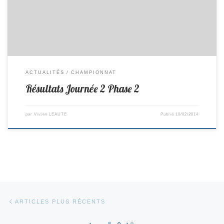
[…]
ACTUALITÉS
CHAMPIONNAT
Résultats Journée 2 Phase 2
par
Vivien LEAUTE
Publié
10/02/2014
Navigation dans les articles
Articles plus récents
ARTICLES PLUS RÉCENTS