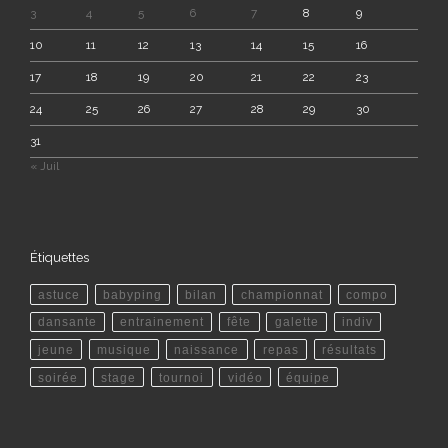
3
4
5
6
7
8
9
10
11
12
13
14
15
16
17
18
19
20
21
22
23
24
25
26
27
28
29
30
31
« Juil
Étiquettes
astuce
babyping
bilan
championnat
compo
dansante
entrainement
fête
galette
indiv
jeune
musique
naissance
repas
résultats
soirée
stage
tournoi
vidéo
équipe