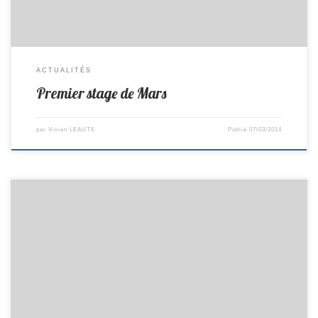
ACTUALITÉS
Premier stage de Mars
par
Vivien LEAUTE
Publié
07/03/2014
Voici les résultats de la 3ème journée. R3 -> Nieul 12– 8 St Colomban
D1 -> St Colomban 13– 7 St Brévin D3 ->Vieillevigne 10 – 10 St
Colomban D3 -> St Colomban 9 – 11 Pellerin Cadets D2 ->Arthon 10 – 0
St Colomban Minimes D1 -> Presqu’ile 2– […]