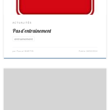
ACTUALITÉS
Pas d’entrainement
entrainement
par
Pascal MARTIN
Publié
18/02/2014
Ce week-end avait lieu le 4ème tour de Critérium Fédéral: En Cadets,
Pierre termine 3ème en Pré-Régionale. En Benjamins, Méric termine
18ème en Nationale 2 , Titouan et Tonin terminent respectivement 10
et 14ème en Pré-Régionale. C’était le dernier Tour pour cette saison
2013/2014.