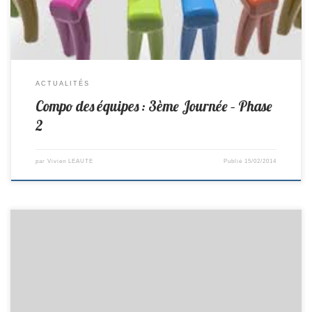
ACTUALITÉS
Compo des équipes : 3ème Journée – Phase
2
par
Vivien LEAUTE
Publié
15/02/2014
R3 -> St Colomban 15– 5 Laval D1 -> Treillières 11 – 9 St Colomban D3 -
> Pallet 12 – 8 St Colomban D3 -> Fresnay 19 – 1 St Colomban Cadets
D2 -> St Colomban 8 – 2 St Brévin Minimes D1 -> St Colomban 7 – 3 La