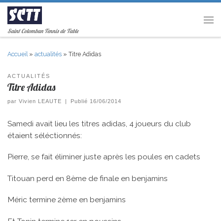
Passer au contenu
Men
Saint Colomban Tennis de Table
Accueil
»
actualités
»
Titre Adidas
ACTUALITÉS
Titre Adidas
par
Vivien LEAUTE
|
Publié
16/06/2014
Samedi avait lieu les titres adidas, 4 joueurs du club
étaient séléctionnés:
Pierre, se fait éliminer juste après les poules en cadets
Titouan perd en 8ème de finale en benjamins
Méric termine 2ème en benjamins